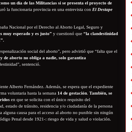
omo un día de las Militancias si se presenta el proyecto de
uró la funcionaria provincia en una entrevista con
El Destape
mpaña Nacional por el Derecho al Aborto Legal, Seguro y
es muy esperado y es justo”
y cuestionó que
“la clandestinidad
I”.
penalización social del aborto”, pero advirtió que “falta que el
y de aborto no obliga a nadie, solo garantiza
estinidad”, sentenció.
sidente Alberto Fernández. Además, se espera que el expediente
orma voluntaria hasta la semana
14 de gestación
.
También, se
rridos
en que se solicita con el único requisito del
d, estado de tránsito, residencia y/o ciudadanía de la persona
ria alguna causa para el acceso al aborto no punible sin ningún
Código Penal desde 1921-: riesgo de vida y salud o violación.