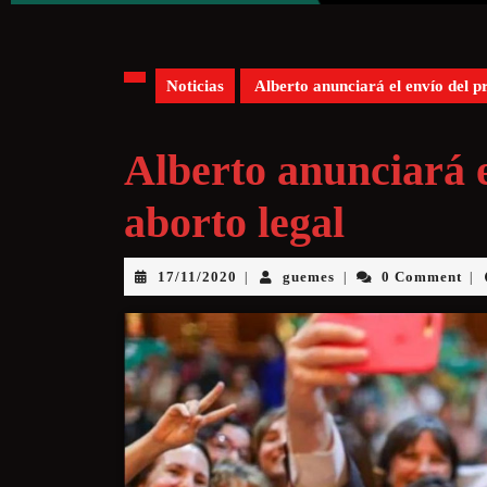
Noticias
Alberto anunciará el envío del p
Alberto anunciará e
aborto legal
17/11/2020
guemes
0 Comment
|
|
|