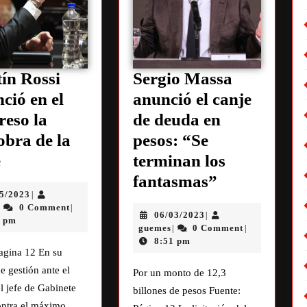
ín Rossi
Sergio Massa
ció en el
anunció el canje
eso la
de deuda en
bra de la
pesos: “Se
e
terminan los
fantasmas”
05/2023
|
0 Comment
|
|
06/03/2023
|
1 pm
guemes
0 Comment
|
|
8:51 pm
agina 12 En su
e gestión ante el
Por un monto de 12,3
l jefe de Gabinete
billones de pesos Fuente:
ontra el máximo