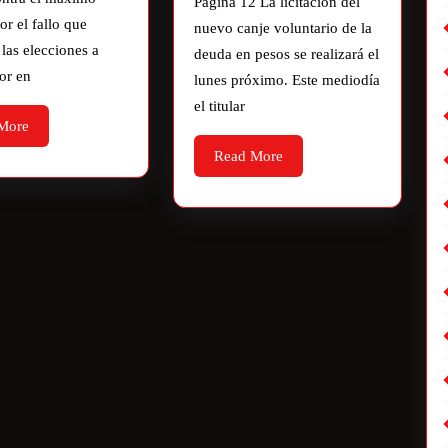
Página 12 La licitación del
or el fallo que
nuevo canje voluntario de la
las elecciones a
deuda en pesos se realizará el
or en
lunes próximo. Este mediodía
el titular
More
Read More