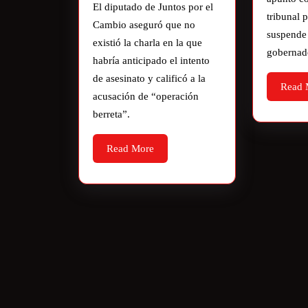
El diputado de Juntos por el
tribunal p
Cambio aseguró que no
suspende 
existió la charla en la que
gobernad
habría anticipado el intento
de asesinato y calificó a la
Read 
acusación de “operación
berreta”.
Read More