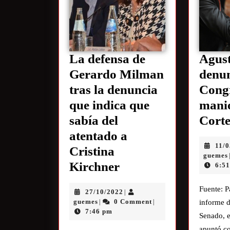
La defensa de
Agust
Gerardo Milman
denun
tras la denuncia
Congr
que indica que
manio
sabía del
Cort
atentado a
11/
Cristina
guemes
Kirchner
6:5
Fuente: P
27/10/2022
|
guemes
0 Comment
|
|
informe d
7:46 pm
Senado, e
apuntó c