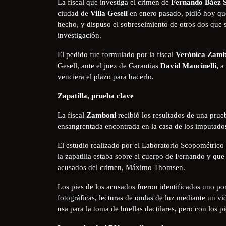
La fiscal que investiga el crimen de
Fernando Báez S
ciudad de
Villa Gesell
en enero pasado, pidió hoy que
hecho, y dispuso el sobreseimiento de otros dos que s
investigación.
El pedido fue formulado por la fiscal
Verónica Zamb
Gesell, ante el juez de Garantías
David Mancinelli,
a 
venciera el plazo para hacerlo.
Zapatilla, prueba clave
La fiscal
Zamboni
recibió los resultados de una prue
ensangrentada encontrada en la casa de los imputad
El estudio realizado por el Laboratorio Scopométrico 
la zapatilla estaba sobre el cuerpo de Fernando y que 
acusados del crimen, Máximo Thomsen.
Los pies de los acusados fueron identificados uno p
fotográficas, lecturas de ondas de luz mediante un vi
usa para la toma de huellas dactilares, pero con los pi