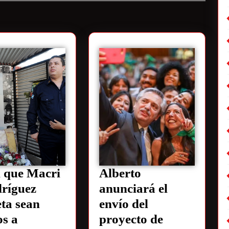
 que Macri
Alberto
ríguez
anunciará el
ta sean
envío del
os a
proyecto de