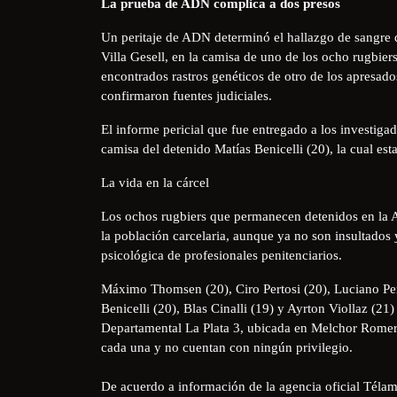
La prueba de ADN complica a dos presos
Un peritaje de ADN determinó el hallazgo de sangre 
Villa Gesell, en la camisa de uno de los ocho rugbier
encontrados rastros genéticos de otro de los apresad
confirmaron fuentes judiciales.
El informe pericial que fue entregado a los investigad
camisa del detenido Matías Benicelli (20), la cual es
La vida en la cárcel
Los ochos rugbiers que permanecen detenidos en la A
la población carcelaria, aunque ya no son insultados y
psicológica de profesionales penitenciarios.
Máximo Thomsen (20), Ciro Pertosi (20), Luciano Pert
Benicelli (20), Blas Cinalli (19) y Ayrton Viollaz (21
Departamental La Plata 3, ubicada en Melchor Romero
cada una y no cuentan con ningún privilegio.
De acuerdo a información de la agencia oficial Téla