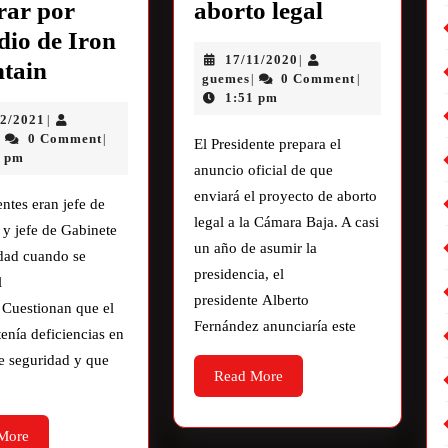
rar por
aborto legal
dio de Iron
17/11/2020
|
tain
guemes
0 Comment
|
|
1:51 pm
02/2021
|
0 Comment
|
|
El Presidente prepara el
5 pm
anuncio oficial de que
enviará el proyecto de aborto
entes eran jefe de
legal a la Cámara Baja. A casi
y jefe de Gabinete
un año de asumir la
udad cuando se
presidencia, el
l
presidente Alberto
 Cuestionan que el
Fernández anunciaría este
tenía deficiencias en
e seguridad y que
Read More
More