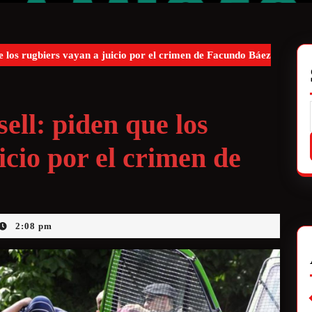
e los rugbiers vayan a juicio por el crimen de Facundo Báez
ell: piden que los
icio por el crimen de
2:08 pm