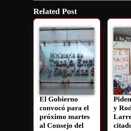
Related Post
El Gobierno
Piden
convocó para el
y Rod
próximo martes
Larre
al Consejo del
citad