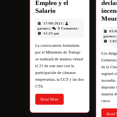
Empleo y el
decla
Salario
incen
Moun
17/09/2021
|
guemes
0 Comment
|
|
05/
12:25 pm
guemes
2:0
La convocatoria formulada
por el Ministerio de Trabajo
Los dirig
se realizará de manera virtual
Gobierno 
el 21 de este mes con la
de la Ci
participación de cámaras
registró e
empresarias, la CGT y las dos
incendio.
CTA.
deposito 
materia d
Read More
cinco
Read 