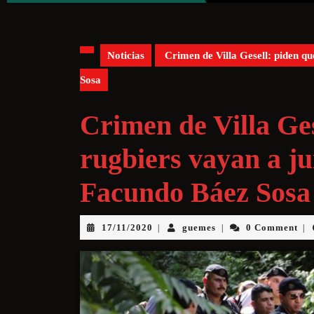
Noticias
Crimen de Villa Gesell: piden qu
Sosa
Crimen de Villa Ges
rugbiers vayan a ju
Facundo Báez Sosa
17/11/2020
guemes
0 Comment
|
|
|