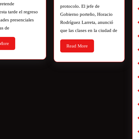
retende
protocolo. El jefe de
esta tarde el regreso
Gobierno porteño, Horacio
dades presenciales
Rodríguez Larreta, anunció
as de
que las clases en la ciudad de
More
Read More