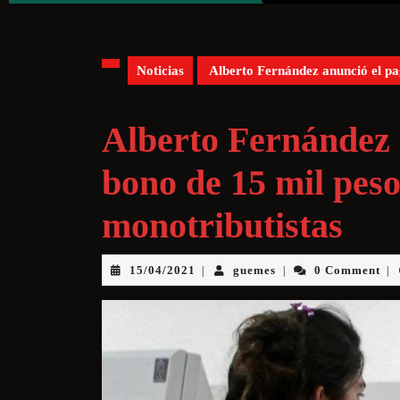
Noticias
Alberto Fernández anunció el pa
Alberto Fernández 
bono de 15 mil pes
monotributistas
15/04/2021
guemes
0 Comment
|
|
|