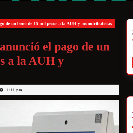
go de un bono de 15 mil pesos a la AUH y monotributistas
anunció el pago de un
os a la AUH y
1:11 pm