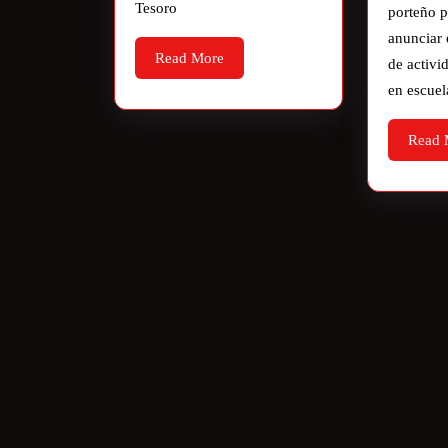
Tesoro
porteño p
anunciar 
Read More
de activi
en escuel
Read 