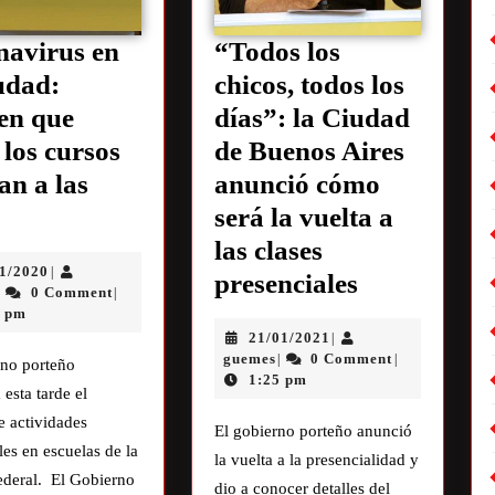
navirus en
“Todos los
udad:
chicos, todos los
en que
días”: la Ciudad
 los cursos
de Buenos Aires
an a las
anunció cómo
será la vuelta a
las clases
11/2020
|
presenciales
0 Comment
|
|
7 pm
21/01/2021
|
guemes
0 Comment
|
|
rno porteño
1:25 pm
 esta tarde el
e actividades
El gobierno porteño anunció
les en escuelas de la
la vuelta a la presencialidad y
ederal. El Gobierno
dio a conocer detalles del