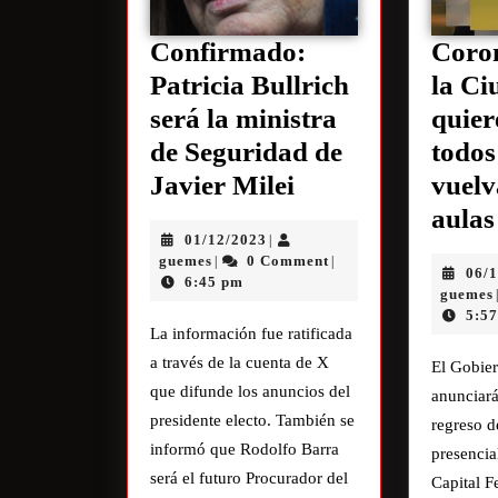
Confirmado:
Coro
Patricia Bullrich
la Ci
será la ministra
quier
de Seguridad de
todos
Javier Milei
vuelv
aulas
01/12/2023
|
guemes
0 Comment
|
|
06/
6:45 pm
guemes
5:5
La información fue ratificada
a través de la cuenta de X
El Gobie
que difunde los anuncios del
anunciará
presidente electo. También se
regreso d
informó que Rodolfo Barra
presencia
será el futuro Procurador del
Capital F