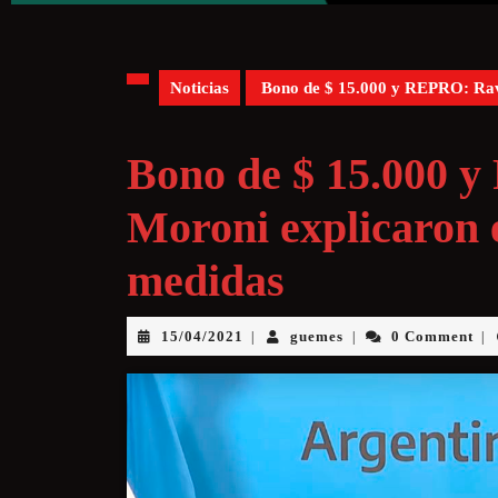
Noticias
Bono de $ 15.000 y REPRO: Rave
Bono de $ 15.000 
Moroni explicaron e
medidas
15/04/2021
guemes
0 Comment
|
|
|