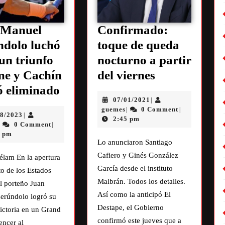
 Manuel
Confirmado:
ndolo luchó
toque de queda
un triunfo
nocturno a partir
me y Cachín
del viernes
 eliminado
07/01/2021
|
guemes
0 Comment
|
|
08/2023
|
2:45 pm
0 Comment
|
|
9 pm
Lo anunciaron Santiago
Cafiero y Ginés González
élam En la apertura
García desde el instituto
to de los Estados
Malbrán. Todos los detalles.
l porteño Juan
Así como la anticipó El
erúndolo logró su
Destape, el Gobierno
ictoria en un Grand
confirmó este jueves que a
encer al