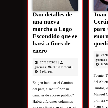
Dan detalles de
Juan
una nueva
Cerú
marcha a Lago
para 
Escondido que se
enor
hará a fines de
quedó
enero
28/
guemes
27/12/2022
|
9:5
guemes
0 Comment
|
|
3:41 pm
Fuente: T
del Abier
Exigen habilitar el Camino
Unidos, e
del paraje Tacuifí por su
Manuel C
carácter de acceso público"
primera v
Habrá diferentes columnas
Slam al v
que confluirán en el lugar, al