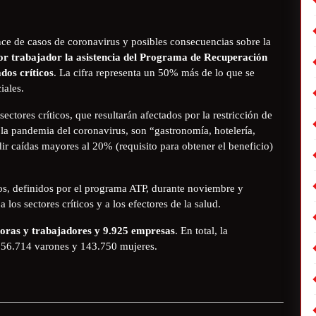
nce de casos de coronavirus y posibles consecuencias sobre la
por trabajador la asistencia del Programa de Recuperación
dos críticos
. La cifra representa un 50% más de lo que se
iales.
ctores críticos, que resultarán afectados por la restricción de
 la pandemia del coronavirus, son “gastronomía, hotelería,
dir caídas mayores al 20% (requisito para obtener el beneficio)
cos, definidos por el programa ATP, durante noviembre y
los sectores críticos y a los efectores de la salud.
adoras y trabajadores y 9.925 empresas
. En total, la
 156.714 varones y 143.750 mujeres.