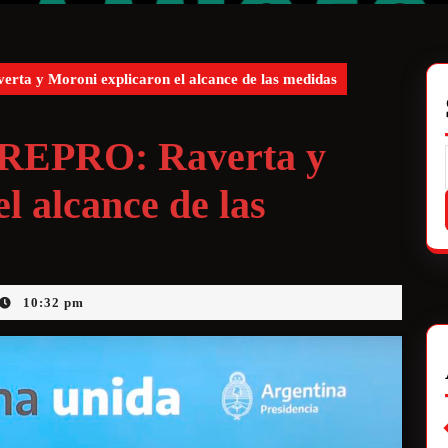
rta y Moroni explicaron el alcance de las medidas
y REPRO: Raverta y
l alcance de las
10:32 pm