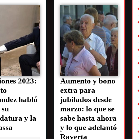
iones 2023:
Aumento y bono
to
extra para
ández habló
jubilados desde
 su
marzo: lo que se
datura y la
sabe hasta ahora
assa
y lo que adelantó
Raverta