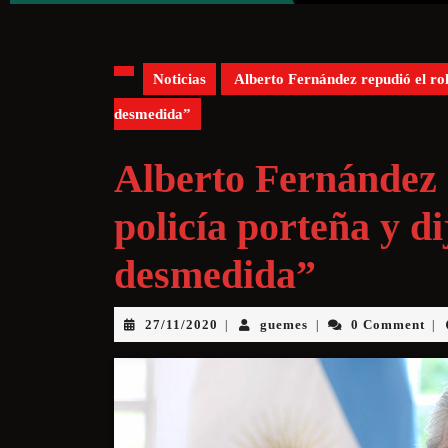
Noticias
Alberto Fernández repudió el rol 
desmedida”
Alberto Fernández r
policía porteña y d
desmedida”
27/11/2020
guemes
0 Comment
|
|
|