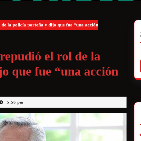
de la policía porteña y dijo que fue “una acción
epudió el rol de la
ijo que fue “una acción
5:56 pm