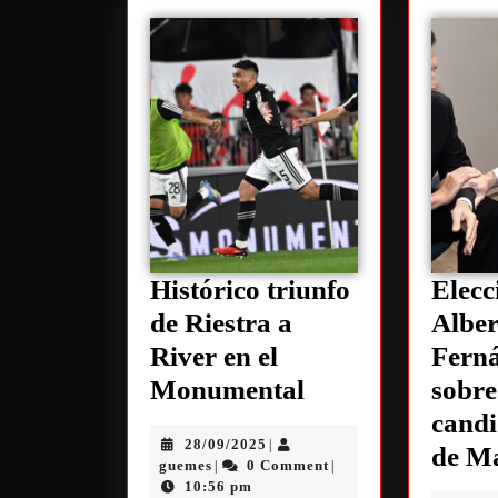
Histórico triunfo
Elecc
de Riestra a
Alber
River en el
Fern
Monumental
sobre
candi
28/09/2025
|
de M
guemes
0 Comment
|
|
10:56 pm