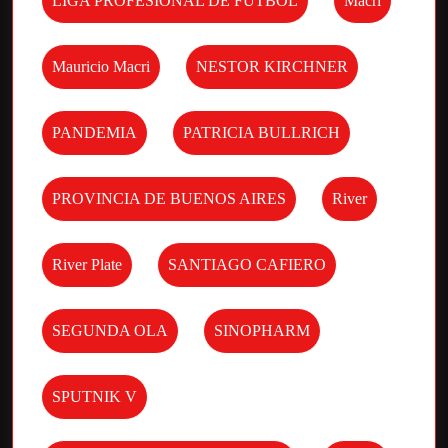
LIGA PROFESIONAL DE FUTBOL
Macri
Mauricio Macri
NESTOR KIRCHNER
PANDEMIA
PATRICIA BULLRICH
PROVINCIA DE BUENOS AIRES
River
River Plate
SANTIAGO CAFIERO
SEGUNDA OLA
SINOPHARM
SPUTNIK V