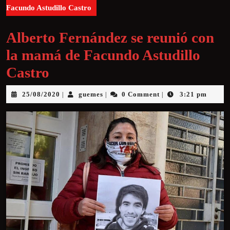
Facundo Astudillo Castro
Alberto Fernández se reunió con
la mamá de Facundo Astudillo
Castro
25/08/2020
guemes
0 Comment
3:21 pm
|
|
|