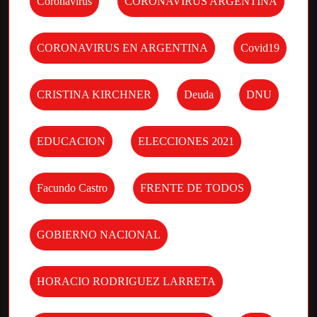
Coronavirus
CORONAVIRUS ARGENTINA
CORONAVIRUS EN ARGENTINA
Covid19
CRISTINA KIRCHNER
Deuda
DNU
EDUCACION
ELECCIONES 2021
Facundo Castro
FRENTE DE TODOS
GOBIERNO NACIONAL
HORACIO RODRIGUEZ LARRETA