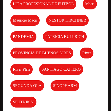
LIGA PROFESIONAL DE FUTBOL
Macri
Mauricio Macri
NESTOR KIRCHNER
PANDEMIA
PATRICIA BULLRICH
PROVINCIA DE BUENOS AIRES
River
River Plate
SANTIAGO CAFIERO
SEGUNDA OLA
SINOPHARM
SPUTNIK V