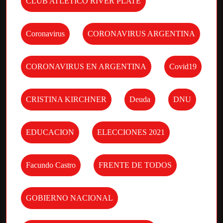
CLUB ATLETICO RIVER PLATE
Coronavirus
CORONAVIRUS ARGENTINA
CORONAVIRUS EN ARGENTINA
Covid19
CRISTINA KIRCHNER
Deuda
DNU
EDUCACION
ELECCIONES 2021
Facundo Castro
FRENTE DE TODOS
GOBIERNO NACIONAL