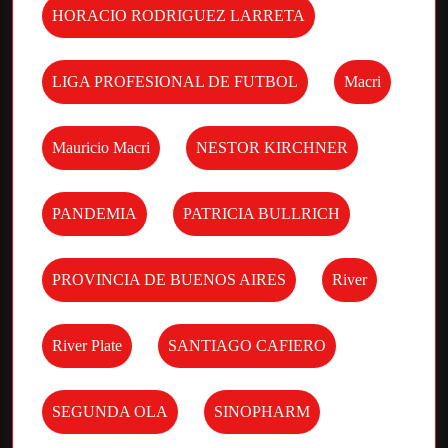
HORACIO RODRIGUEZ LARRETA
LIGA PROFESIONAL DE FUTBOL
Macri
Mauricio Macri
NESTOR KIRCHNER
PANDEMIA
PATRICIA BULLRICH
PROVINCIA DE BUENOS AIRES
River
River Plate
SANTIAGO CAFIERO
SEGUNDA OLA
SINOPHARM