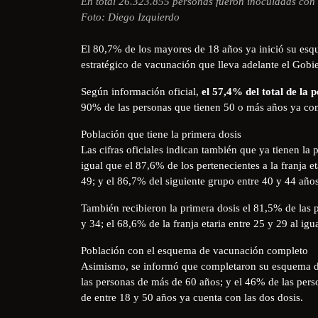
En total 26.323.855 personas fueron inoculadas con
Foto: Diego Izquierdo
El 80,7% de los mayores de 18 años ya inició su esq
estratégico de vacunación que lleva adelante el Gobi
Según información oficial,
el 57,4% del total de la 
90% de las personas que tienen 50 o más años ya c
Población que tiene la primera dosis
Las cifras oficiales indican también que ya tienen la 
igual que el 87,6% de los pertenecientes a la franja e
49; y el 86,7% del siguiente grupo entre 40 y 44 años
También recibieron la primera dosis el 81,5% de las 
y 34; el 68,6% de la franja etaria entre 25 y 29 al ig
Población con el esquema de vacunación completo
Asimismo, se informó que completaron su esquema d
las personas de más de 60 años; y el 46% de las perso
de entre 18 y 50 años ya cuenta con las dos dosis.