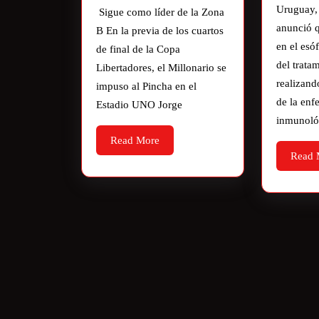
Uruguay,
Sigue como líder de la Zona
anunció 
B En la previa de los cuartos
en el esó
de final de la Copa
del trata
Libertadores, el Millonario se
realizand
impuso al Pincha en el
de la en
Estadio UNO Jorge
inmunoló
Read More
Read 