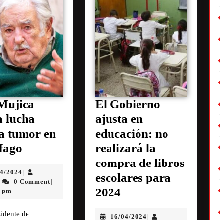
Mujica
El Gobierno
a lucha
ajusta en
a tumor en
educación: no
ófago
realizará la
compra de libros
04/2024
|
escolares para
0 Comment
|
|
2024
0 pm
sidente de
16/04/2024
|