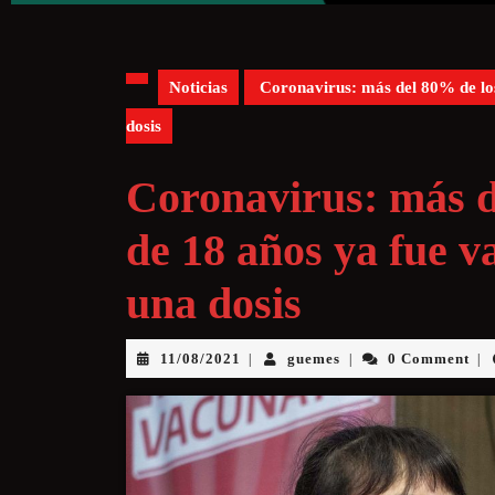
Noticias
Coronavirus: más del 80% de lo
dosis
Coronavirus: más d
de 18 años ya fue 
una dosis
11/08/2021
guemes
0 Comment
|
|
|