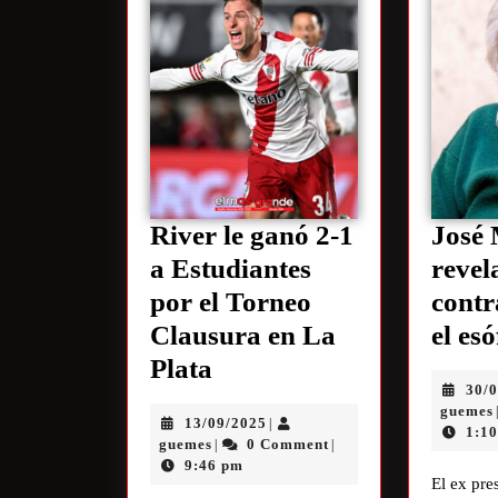
River le ganó 2-1
José 
a Estudiantes
revel
por el Torneo
contr
Clausura en La
el es
Plata
30/
guemes
13/09/2025
|
1:1
guemes
0 Comment
|
|
9:46 pm
El ex pre