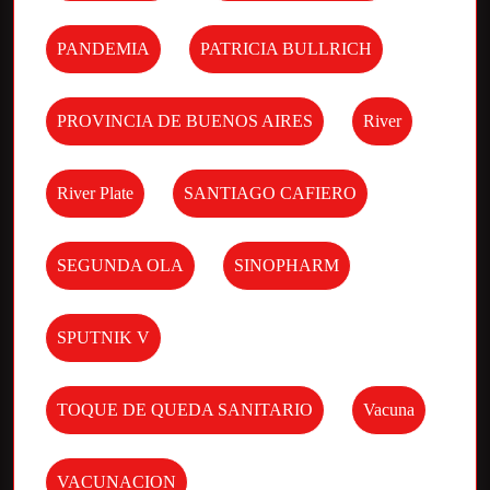
PANDEMIA
PATRICIA BULLRICH
PROVINCIA DE BUENOS AIRES
River
River Plate
SANTIAGO CAFIERO
SEGUNDA OLA
SINOPHARM
SPUTNIK V
TOQUE DE QUEDA SANITARIO
Vacuna
VACUNACION