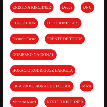
CRISTINA KIRCHNER
Deuda
DNU
EDUCACION
ELECCIONES 2021
Facundo Castro
FRENTE DE TODOS
GOBIERNO NACIONAL
HORACIO RODRIGUEZ LARRETA
LIGA PROFESIONAL DE FUTBOL
Macri
Mauricio Macri
NESTOR KIRCHNER