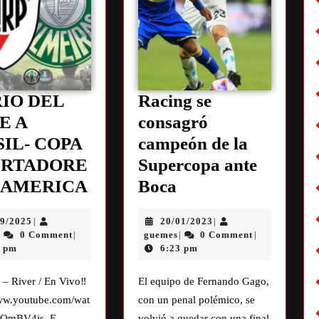
RIO DEL
Racing se
E A
consagró
IL- COPA
campeón de la
ERTADORE
Supercopa ante
E AMERICA
Boca
09/2025
20/01/2023
|
|
0 Comment
guemes
0 Comment
|
|
|
|
8 pm
6:23 pm
 – River / En Vivo‼
El equipo de Fernando Gago,
www.youtube.com/wat
con un penal polémico, se
HOmBV4js_E
volvió a quedar con una final