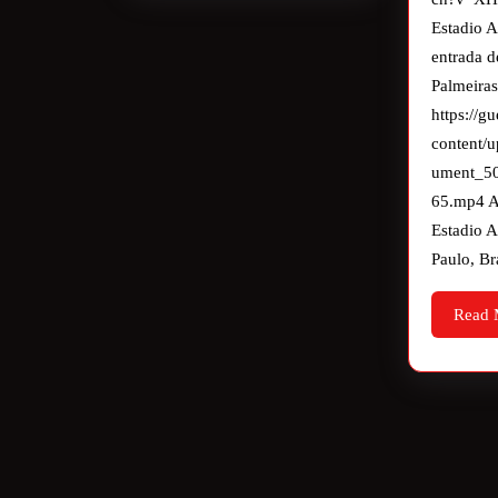
Estadio A
entrada d
Palmeira
https://
content/
ument_5
65.mp4 A
Estadio A
Paulo, Br
Read 