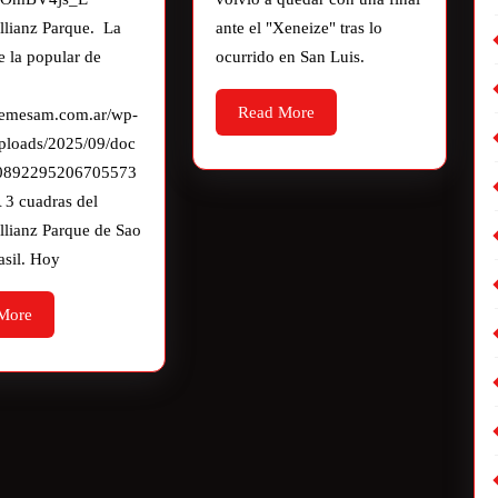
llianz Parque. La
ante el "Xeneize" tras lo
e la popular de
ocurrido en San Luis.
s
Read More
guemesam.com.ar/wp-
uploads/2025/09/doc
0892295206705573
 3 cuadras del
llianz Parque de Sao
asil. Hoy
More