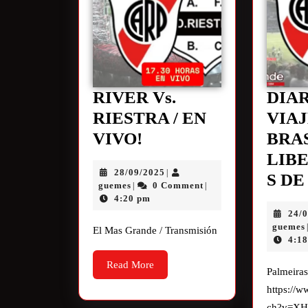
RIVER Vs.
DIA
RIESTRA / EN
VIAJ
VIVO!
BRAS
LIB
28/09/2025
|
S D
guemes
0 Comment
|
|
4:20 pm
24/
guemes
El Mas Grande / Transmisión
4:1
Read More
Palmeiras
https://
ch?v=X