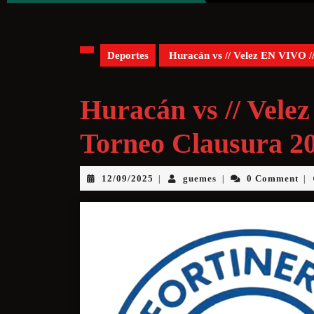
Deportes
Huracán vs // Velez EN VIVO /
Huracán vs // Vele
Torneo Clausura 2
12/09/2025
guemes
0 Comment
|
|
|