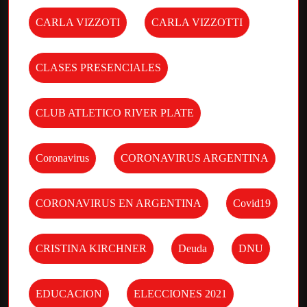
CARLA VIZZOTI
CARLA VIZZOTTI
CLASES PRESENCIALES
CLUB ATLETICO RIVER PLATE
Coronavirus
CORONAVIRUS ARGENTINA
CORONAVIRUS EN ARGENTINA
Covid19
CRISTINA KIRCHNER
Deuda
DNU
EDUCACION
ELECCIONES 2021