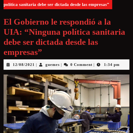
política sanitaria debe ser dictada desde las empresas”
El Gobierno le respondió a la
UIA: “Ninguna política sanitaria
debe ser dictada desde las
empresas”
12/08/2021
guemes
0 Comment
1:34 pm
|
|
|