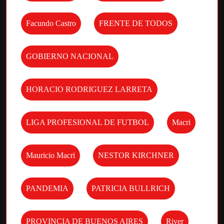
Facundo Castro
FRENTE DE TODOS
GOBIERNO NACIONAL
HORACIO RODRIGUEZ LARRETA
LIGA PROFESIONAL DE FUTBOL
Macri
Mauricio Macri
NESTOR KIRCHNER
PANDEMIA
PATRICIA BULLRICH
PROVINCIA DE BUENOS AIRES
River