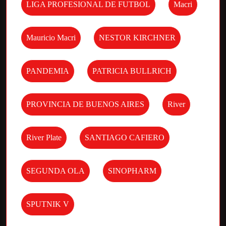
LIGA PROFESIONAL DE FUTBOL
Macri
Mauricio Macri
NESTOR KIRCHNER
PANDEMIA
PATRICIA BULLRICH
PROVINCIA DE BUENOS AIRES
River
River Plate
SANTIAGO CAFIERO
SEGUNDA OLA
SINOPHARM
SPUTNIK V