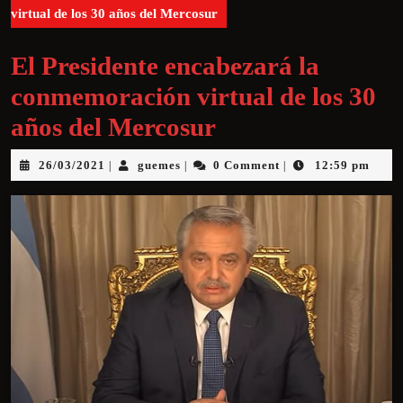
virtual de los 30 años del Mercosur
El Presidente encabezará la
conmemoración virtual de los 30
años del Mercosur
26/03/2021
guemes
0 Comment
12:59 pm
|
|
|