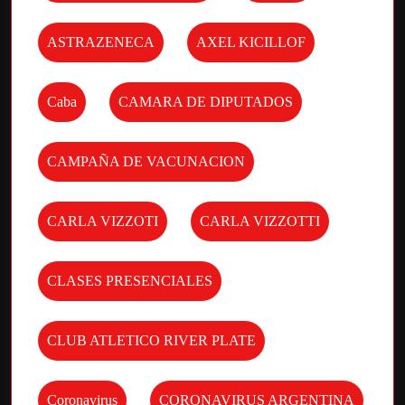
ASTRAZENECA
AXEL KICILLOF
Caba
CAMARA DE DIPUTADOS
CAMPAÑA DE VACUNACION
CARLA VIZZOTI
CARLA VIZZOTTI
CLASES PRESENCIALES
CLUB ATLETICO RIVER PLATE
Coronavirus
CORONAVIRUS ARGENTINA