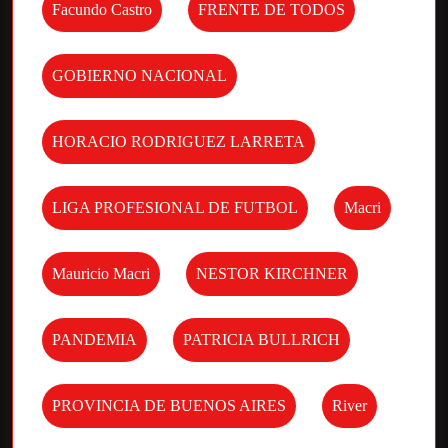
Facundo Castro
FRENTE DE TODOS
GOBIERNO NACIONAL
HORACIO RODRIGUEZ LARRETA
LIGA PROFESIONAL DE FUTBOL
Macri
Mauricio Macri
NESTOR KIRCHNER
PANDEMIA
PATRICIA BULLRICH
PROVINCIA DE BUENOS AIRES
River