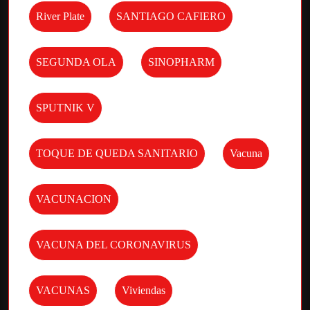
River Plate
SANTIAGO CAFIERO
SEGUNDA OLA
SINOPHARM
SPUTNIK V
TOQUE DE QUEDA SANITARIO
Vacuna
VACUNACION
VACUNA DEL CORONAVIRUS
VACUNAS
Viviendas