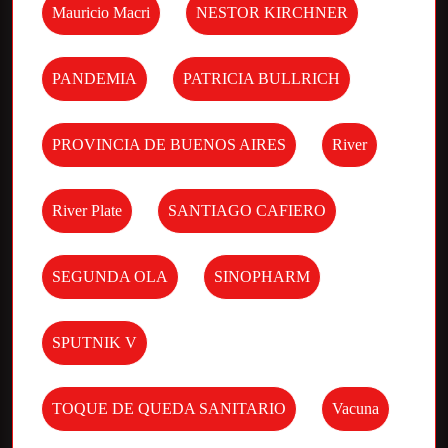
Mauricio Macri
NESTOR KIRCHNER
PANDEMIA
PATRICIA BULLRICH
PROVINCIA DE BUENOS AIRES
River
River Plate
SANTIAGO CAFIERO
SEGUNDA OLA
SINOPHARM
SPUTNIK V
TOQUE DE QUEDA SANITARIO
Vacuna