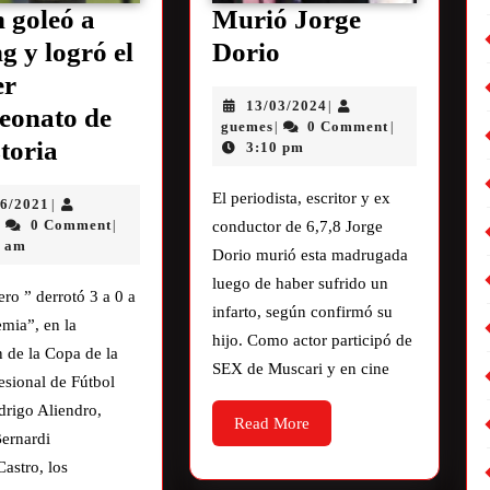
 goleó a
Murió Jorge
g y logró el
Dorio
er
13/03/2024
|
eonato de
guemes
0 Comment
|
|
storia
3:10 pm
El periodista, escritor y ex
06/2021
|
0 Comment
|
|
conductor de 6,7,8 Jorge
0 am
Dorio murió esta madrugada
luego de haber sufrido un
ero ” derrotó 3 a 0 a
infarto, según confirmó su
mia”, en la
hijo. Como actor participó de
n de la Copa de la
SEX de Muscari y en cine
esional de Fútbol
drigo Aliendro,
Read More
Bernardi
Castro, los