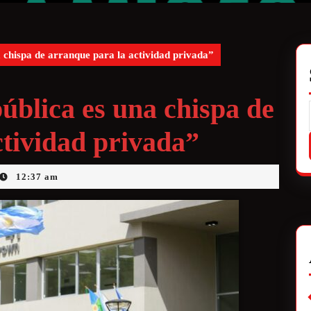
a chispa de arranque para la actividad privada”
pública es una chispa de
ctividad privada”
12:37 am