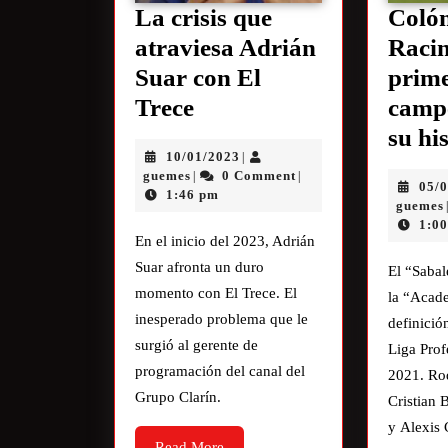
La crisis que
Colón
atraviesa Adrián
Racin
Suar con El
prim
Trece
camp
su hi
10/01/2023
|
guemes
0 Comment
|
|
05/
1:46 pm
guemes
1:0
En el inicio del 2023, Adrián
Suar afronta un duro
El “Sabal
momento con El Trece. El
la “Acade
inesperado problema que le
definició
surgió al gerente de
Liga Prof
programación del canal del
2021. Ro
Grupo Clarín.
Cristian 
y Alexis 
Read More