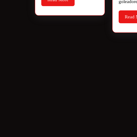
goleador
Read 