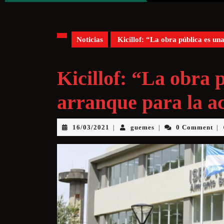
Noticias
Kicillof: “La obra pública es un
Kicillof: “La obra 
arranque para la a
16/03/2021
guemes
0 Comment
|
|
|