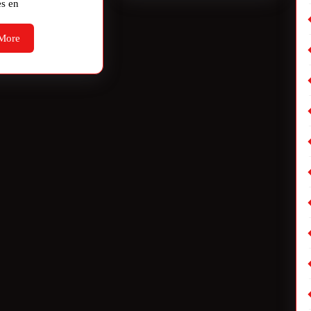
es en
More