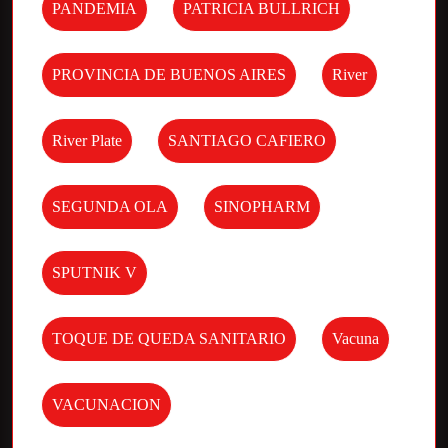
PANDEMIA
PATRICIA BULLRICH
PROVINCIA DE BUENOS AIRES
River
River Plate
SANTIAGO CAFIERO
SEGUNDA OLA
SINOPHARM
SPUTNIK V
TOQUE DE QUEDA SANITARIO
Vacuna
VACUNACION