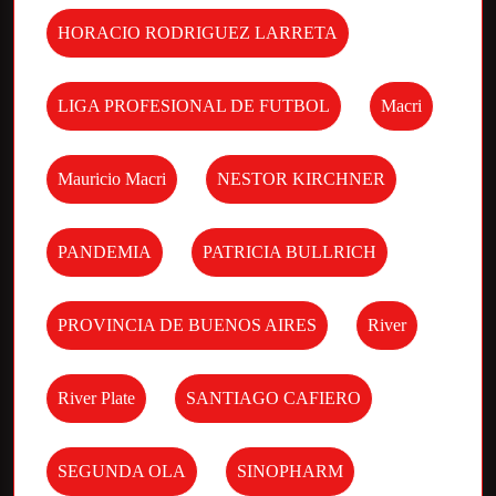
HORACIO RODRIGUEZ LARRETA
LIGA PROFESIONAL DE FUTBOL
Macri
Mauricio Macri
NESTOR KIRCHNER
PANDEMIA
PATRICIA BULLRICH
PROVINCIA DE BUENOS AIRES
River
River Plate
SANTIAGO CAFIERO
SEGUNDA OLA
SINOPHARM