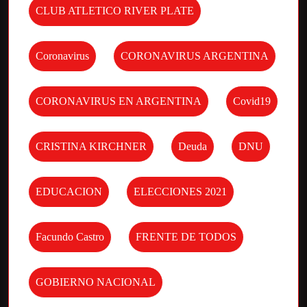
CLUB ATLETICO RIVER PLATE
Coronavirus
CORONAVIRUS ARGENTINA
CORONAVIRUS EN ARGENTINA
Covid19
CRISTINA KIRCHNER
Deuda
DNU
EDUCACION
ELECCIONES 2021
Facundo Castro
FRENTE DE TODOS
GOBIERNO NACIONAL